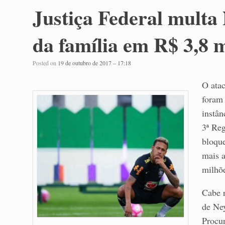
Justiça Federal mult
da família em R$ 3,8 
Posted on
19 de outubro de 2017 – 17:18
O atac
foram
instân
3ª Reg
bloqu
mais a
milhõe
Cabe r
de Ney
Procur