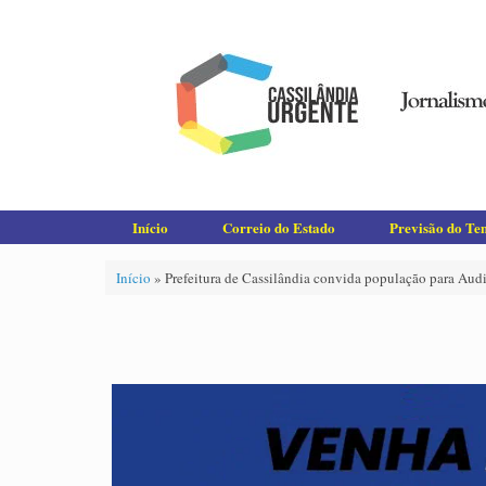
Skip
to
content
Início
Correio do Estado
Previsão do T
Início
»
Prefeitura de Cassilândia convida população para Au