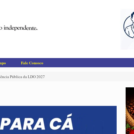
empo
Fale Conosco
diência Pública da LDO 2027