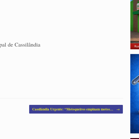
pal de Cassilândia
Cassilândia Urgente: “Motoqueiros empinam motos…
→