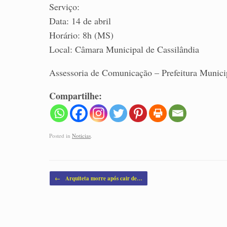
Serviço:
Data: 14 de abril
Horário: 8h (MS)
Local: Câmara Municipal de Cassilândia
Assessoria de Comunicação – Prefeitura Munici
Compartilhe:
Posted in
Noticias
.
Post navigation
←
Arquiteta morre após cair de…