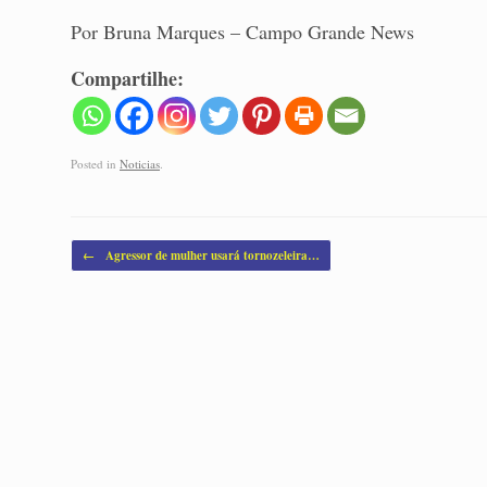
Por Bruna Marques – Campo Grande News
Compartilhe:
Posted in
Noticias
.
Post navigation
←
Agressor de mulher usará tornozeleira…