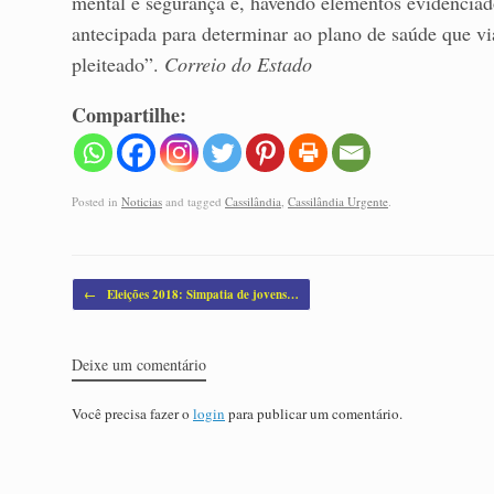
mental e segurança e, havendo elementos evidenciador
antecipada para determinar ao plano de saúde que vi
pleiteado”.
Correio do Estado
Compartilhe:
Posted in
Noticias
and tagged
Cassilândia
,
Cassilândia Urgente
.
Post navigation
←
Eleições 2018: Simpatia de jovens…
Deixe um comentário
Você precisa fazer o
login
para publicar um comentário.