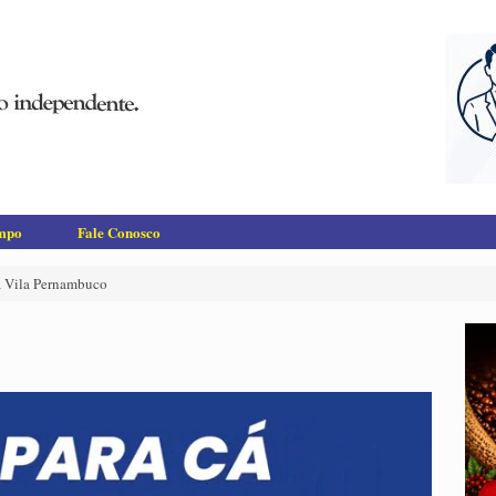
empo
Fale Conosco
a Vila Pernambuco