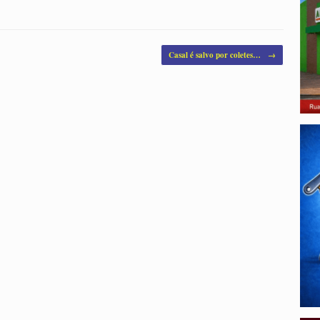
Casal é salvo por coletes…
→