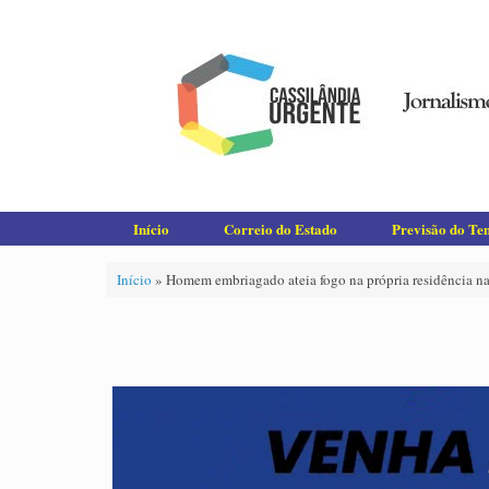
Skip
to
content
Início
Correio do Estado
Previsão do T
Início
»
Homem embriagado ateia fogo na própria residência n