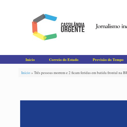
Skip
to
content
Início
Correio do Estado
Previsão do Tempo
Início
»
Três pessoas morrem e 2 ficam feridas em batida frontal na B