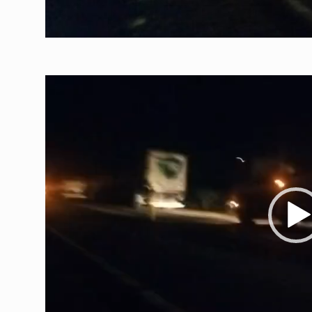
Tocador
de
vídeo