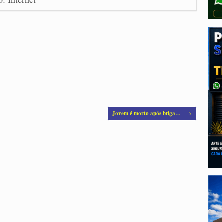
Jovem é morto após briga…
→