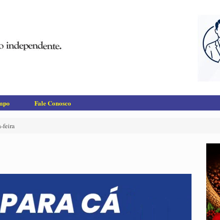
empo
Fale Conosco
-feira