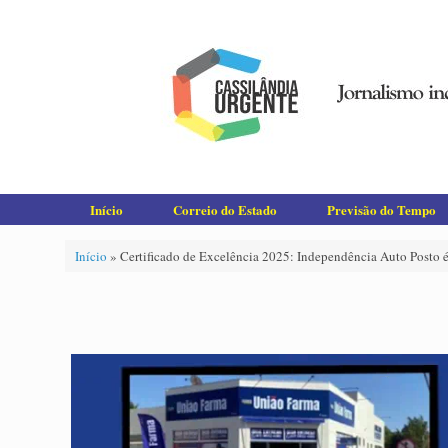
Skip
to
content
Início
Correio do Estado
Previsão do Tempo
Início
»
Certificado de Excelência 2025: Independência Auto Posto 