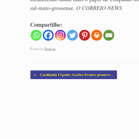
sul-mato-grossense.
O CORREIO NEWS
Compartilhe:
Posted in
Noticias
.
Post navigation
←
Cassilândia Urgente: Garbos Eventos promove…