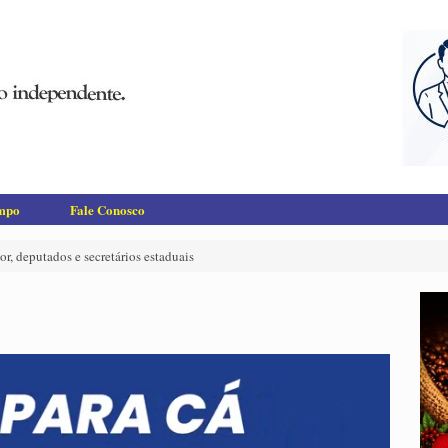
empo
Fale Conosco
, deputados e secretários estaduais