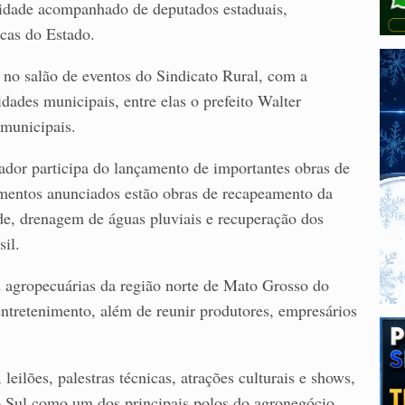
nidade acompanhado de deputados estaduais,
icas do Estado.
s, no salão de eventos do Sindicato Rural, com a
idades municipais, entre elas o prefeito Walter
 municipais.
ador participa do lançamento de importantes obras de
timentos anunciados estão obras de recapeamento da
de, drenagem de águas pluviais e recuperação dos
sil.
 agropecuárias da região norte de Mato Grosso do
tretenimento, além de reunir produtores, empresários
eilões, palestras técnicas, atrações culturais e shows,
o Sul como um dos principais polos do agronegócio