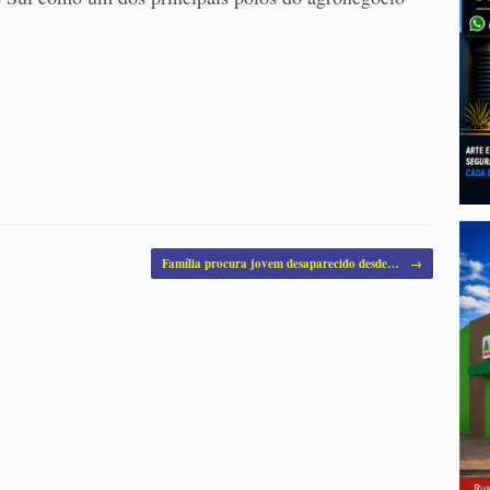
Família procura jovem desaparecido desde…
→