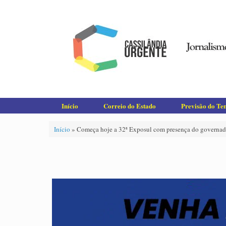
Skip
to
content
Início
Correio do Estado
Previsão do T
Início
»
Começa hoje a 32ª Exposul com presença do governador