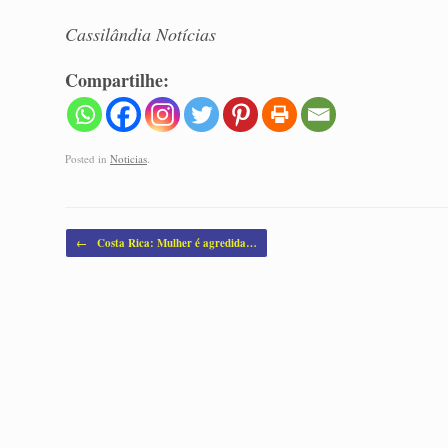
Cassilândia Notícias
Compartilhe:
Posted in
Noticias
.
Post navigation
←
Costa Rica: Mulher é agredida…