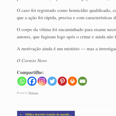
O caso foi registrado como homicídio qualificado, c
que a ação foi rápida, precisa e com características
O corpo da vítima foi encaminhado para exame necr
autores, que fugiram logo após o crime e ainda não f
A motivação ainda é um mistério — mas a investiga
O Correio News
Compartilhe:
Posted in
Noticias
.
Post navigation
←
Médica descobre traição do marido…