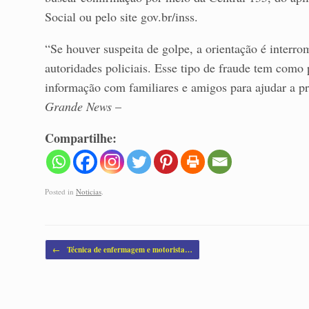
Social ou pelo site gov.br/inss.
“Se houver suspeita de golpe, a orientação é interr
autoridades policiais. Esse tipo de fraude tem como 
informação com familiares e amigos para ajudar a pre
Grande News
–
Compartilhe:
Posted in
Noticias
.
Post navigation
←
Técnica de enfermagem e motorista…