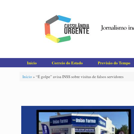
Skip
to
content
Início
Correio do Estado
Previsão do Tempo
Início
»
“É golpe” avisa INSS sobre visitas de falsos servidores