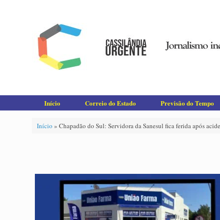
Skip
to
content
Início
Correio do Estado
Previsão do Tempo
Início
»
Chapadão do Sul: Servidora da Sanesul fica ferida após acid