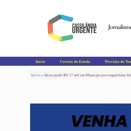
Skip
to
content
Início
Correio do Estado
Previsão do T
Início
»
Idosa perde R$ 17 mil em Maracaju por empréstimo fei