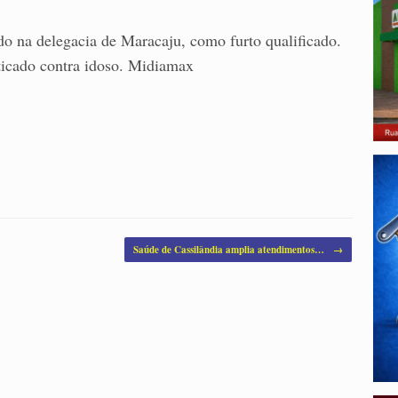
do na delegacia de Maracaju, como furto qualificado.
ticado contra idoso. Midiamax
Saúde de Cassilândia amplia atendimentos…
→