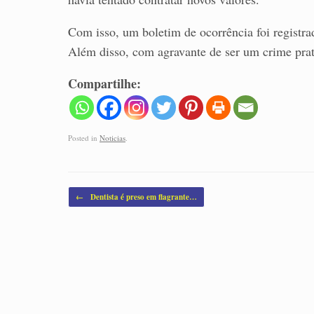
Com isso, um boletim de ocorrência foi registra
Além disso, com agravante de ser um crime pra
Compartilhe:
Posted in
Noticias
.
Post navigation
←
Dentista é preso em flagrante…