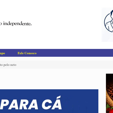
empo
Fale Conosco
to pelo neto