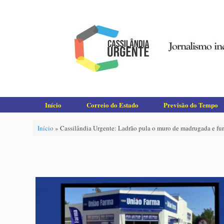
Skip
to
content
Início
Correio do Estado
Previsão do Tempo
Início
»
Cassilândia Urgente: Ladrão pula o muro de madrugada e fur