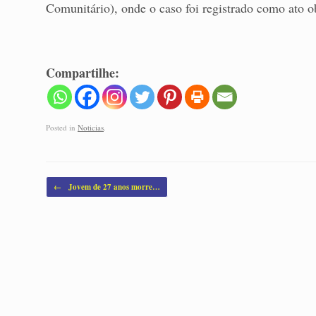
Comunitário), onde o caso foi registrado como ato 
Compartilhe:
Posted in
Noticias
.
Post navigation
←
Jovem de 27 anos morre…