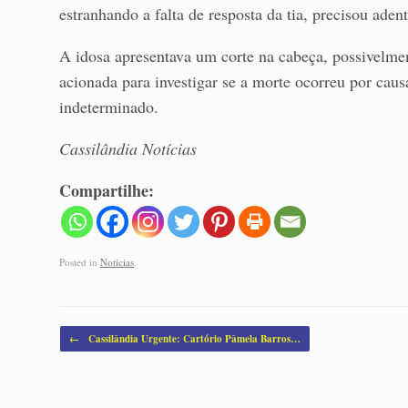
estranhando a falta de resposta da tia, precisou adent
A idosa apresentava um corte na cabeça, possivelme
acionada para investigar se a morte ocorreu por caus
indeterminado.
Cassilândia Notícias
Compartilhe:
Posted in
Noticias
.
Post navigation
←
Cassilândia Urgente: Cartório Pâmela Barros…