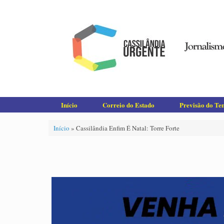
Skip
to
content
Início
Correio do Estado
Previsão do T
Início
»
Cassilândia Enfim É Natal: Torre Forte