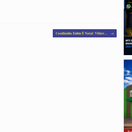
Cassilândia Enfim É Natal: Vithor…
→