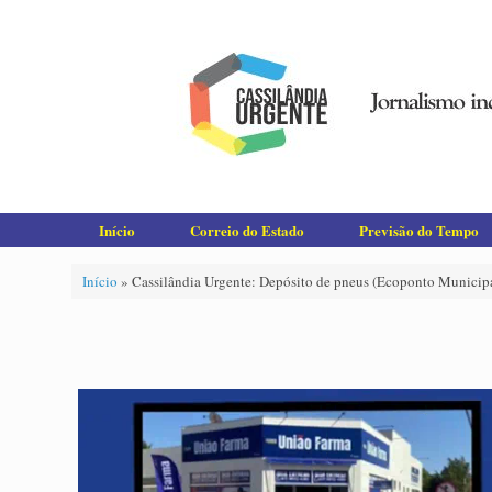
Skip
to
content
Início
Correio do Estado
Previsão do Tempo
Início
»
Cassilândia Urgente: Depósito de pneus (Ecoponto Municipa