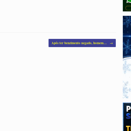
Após ter benzimento negado, homem…
→