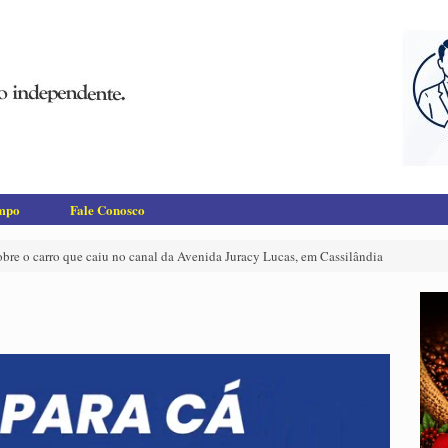
empo
Fale Conosco
re o carro que caiu no canal da Avenida Juracy Lucas, em Cassilândia