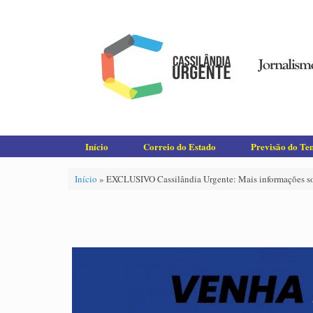
Skip
to
content
Início
Correio do Estado
Previsão do T
Início
»
EXCLUSIVO Cassilândia Urgente: Mais informações sob