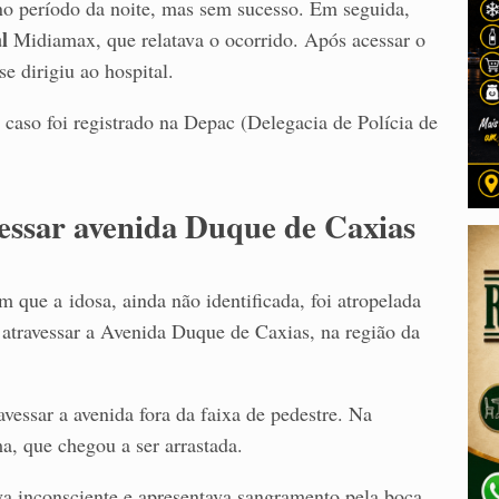
 no período da noite, mas sem sucesso. Em seguida,
al
Midiamax, que relatava o ocorrido. Após acessar o
e dirigiu ao hospital.
caso foi registrado na Depac (Delegacia de Polícia de
vessar avenida Duque de Caxias
que a idosa, ainda não identificada, foi atropelada
ar atravessar a Avenida Duque de Caxias, na região da
avessar a avenida fora da faixa de pedestre. Na
a, que chegou a ser arrastada.
va inconsciente e apresentava sangramento pela boca.