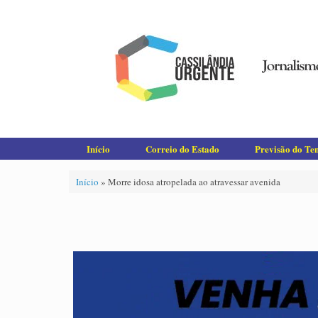
Skip
to
content
Início
Correio do Estado
Previsão do T
Início
»
Morre idosa atropelada ao atravessar avenida