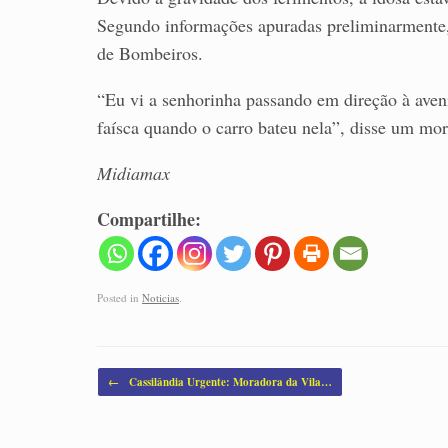
Segundo informações apuradas preliminarmente, 
de Bombeiros.
“Eu vi a senhorinha passando em direção à avenid
faísca quando o carro bateu nela”, disse um mor
Midiamax
Compartilhe:
Posted in
Noticias
.
Post navigation
←
Cassilândia Urgente: Moradora da Vila…