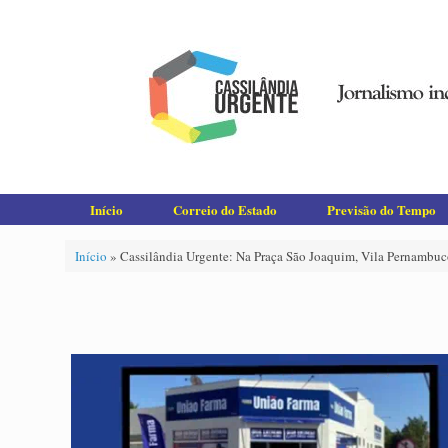
Skip
to
content
Início
Correio do Estado
Previsão do Tempo
Início
»
Cassilândia Urgente: Na Praça São Joaquim, Vila Pernambuco