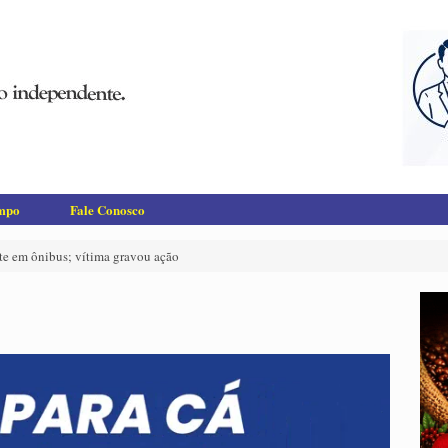
empo
Fale Conosco
e em ônibus; vítima gravou ação