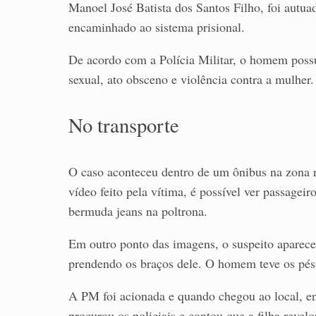
Manoel José Batista dos Santos Filho, foi autua
encaminhado ao sistema prisional.
De acordo com a Polícia Militar, o homem possu
sexual, ato obsceno e violência contra a mulher.
No transporte
O caso aconteceu dentro de um ônibus na zona r
vídeo feito pela vítima, é possível ver passage
bermuda jeans na poltrona.
Em outro ponto das imagens, o suspeito aparece
prendendo os braços dele. O homem teve os pés
A PM foi acionada e quando chegou ao local, e
procurou os policiais e contou que a filha revel