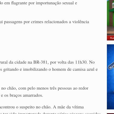
do em flagrante por importunação sexual e
i passagens por crimes relacionados a violência
ural da cidade na BR-381, por volta das 11h30. No
iros gritando e imobilizando o homem de camisa azul e
 no chão, com pelo menos três pessoas ao redor
 e os braços amarrados.
ncontrou o suspeito no chão. A mãe da vítima
ou ter sido importunada durante várias viagens seguidas