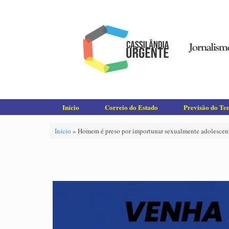
Skip
to
content
Início
Correio do Estado
Previsão do T
Início
»
Homem é preso por importunar sexualmente adolescent