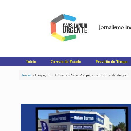
Skip
to
content
Início
Correio do Estado
Previsão do Tempo
Início
»
Ex-jogador de time da Série A é preso por tráfico de drogas