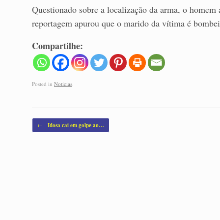
Questionado sobre a localização da arma, o homem a
reportagem apurou que o marido da vítima é bombei
Compartilhe:
Posted in
Noticias
.
Post navigation
←
Idosa cai em golpe ao…