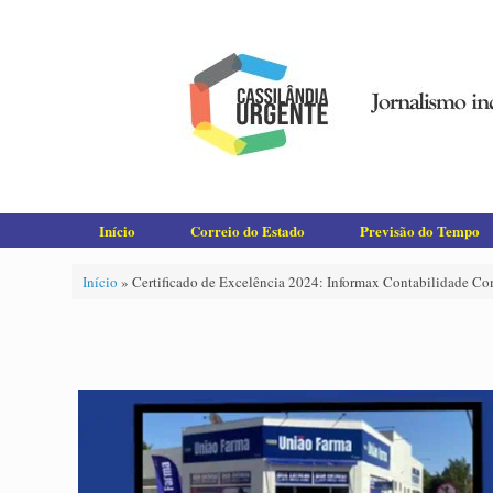
Skip
to
content
Início
Correio do Estado
Previsão do Tempo
Início
»
Certificado de Excelência 2024: Informax Contabilidade Co