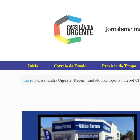
Skip
to
content
Início
Correio do Estado
Previsão do Tempo
Início
»
Cassilândia Urgente: Recém-fundado, Izanópolis Futebol Cl