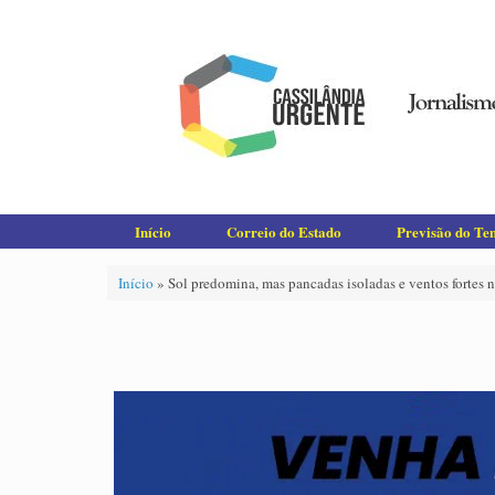
Skip
to
content
Início
Correio do Estado
Previsão do T
Início
»
Sol predomina, mas pancadas isoladas e ventos fortes 