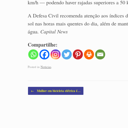
km/h — podendo haver rajadas superiores a 50 
A Defesa Civil recomenda atenção aos índices 
sol nas horas mais quentes do dia, além de mant
água.
Capital News
Compartilhe:
Posted in
Noticias
.
Post navigation
←
Mulher em bicicleta elétrica é…