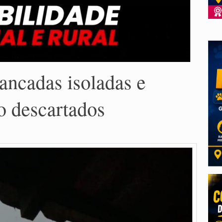
ancadas isoladas e
ão descartados