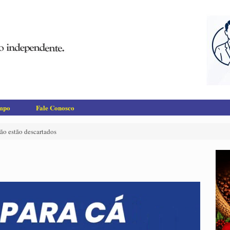
empo
Fale Conosco
não estão descartados