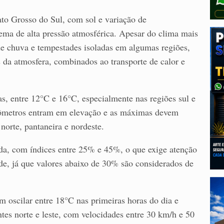
ato Grosso do Sul, com sol e variação de
tema de alta pressão atmosférica. Apesar do clima mais
 de chuva e tempestades isoladas em algumas regiões,
da atmosfera, combinados ao transporte de calor e
 entre 12°C e 16°C, especialmente nas regiões sul e
mômetros entram em elevação e as máximas devem
norte, pantaneira e nordeste.
a, com índices entre 25% e 45%, o que exige atenção
e, já que valores abaixo de 30% são considerados de
oscilar entre 18°C nas primeiras horas do dia e
tes norte e leste, com velocidades entre 30 km/h e 50