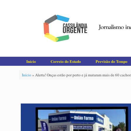
Skip
to
content
Início
Correio do Estado
Previsão do Tempo
Início
»
Alerta! Onças estão por perto e já mataram mais de 60 cacho