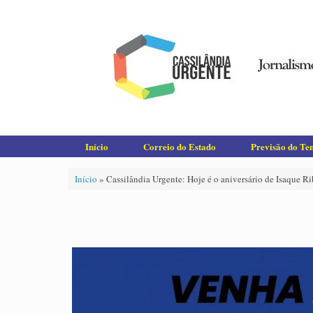
Skip
to
content
Início
Correio do Estado
Previsão do T
Início
»
Cassilândia Urgente: Hoje é o aniversário de Isaque Ri