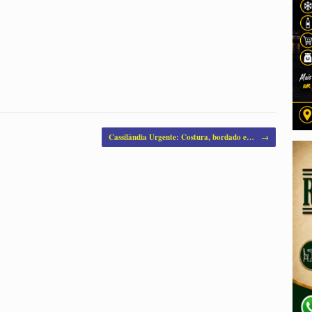
Cassilândia Urgente: Costura, bordado e…
→