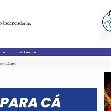
empo
Fale Conosco
beiro Santos