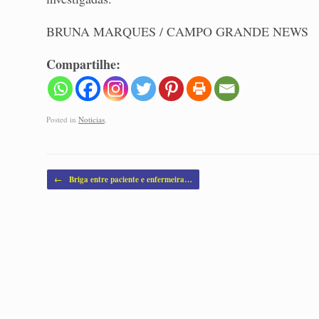
BRUNA MARQUES / CAMPO GRANDE NEWS
Compartilhe:
Posted in
Noticias
.
Post navigation
←
Briga entre paciente e enfermeira…