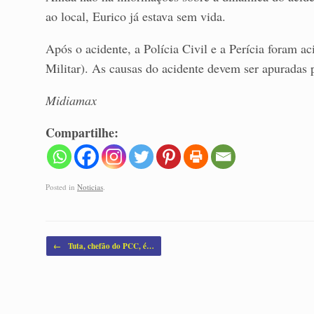
ao local, Eurico já estava sem vida.
Após o acidente, a Polícia Civil e a Perícia foram 
Militar). As causas do acidente devem ser apuradas p
Midiamax
Compartilhe:
Posted in
Noticias
.
Post navigation
←
Tuta, chefão do PCC, é…