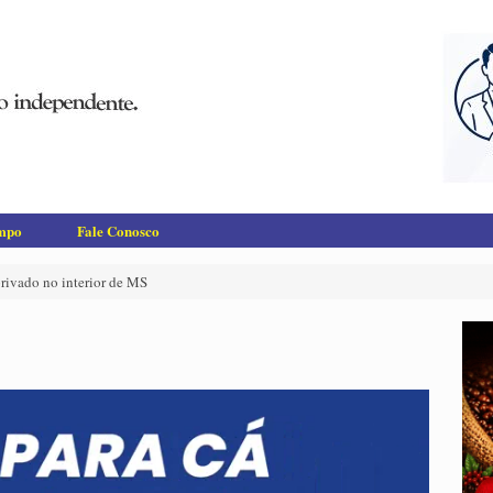
empo
Fale Conosco
rivado no interior de MS