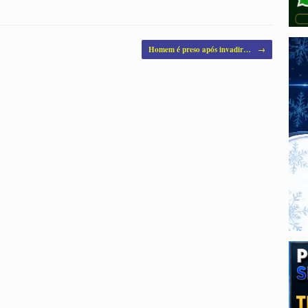
Homem é preso após invadir…
→