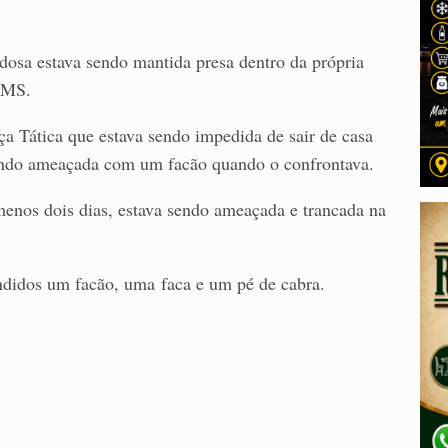
idosa estava sendo mantida presa dentro da própria
 MS.
rça Tática que estava sendo impedida de sair de casa
 sendo ameaçada com um facão quando o confrontava.
 menos dois dias, estava sendo ameaçada e trancada na
ndidos um facão, uma faca e um pé de cabra.