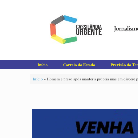
Skip
to
content
Início
Correio do Estado
Previsão do T
Início
»
Homem é preso após manter a própria mãe em cárcere p