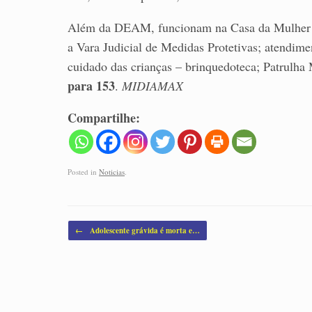
Além da DEAM, funcionam na Casa da Mulher Bra
a Vara Judicial de Medidas Protetivas; atendime
cuidado das crianças – brinquedoteca; Patrulh
para 153
.
MIDIAMAX
Compartilhe:
Posted in
Noticias
.
Post navigation
←
Adolescente grávida é morta e…