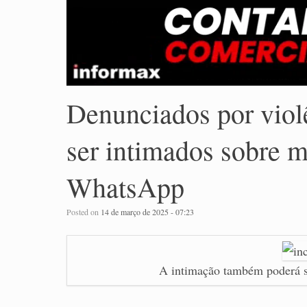
Denunciados por viol
ser intimados sobre m
WhatsApp
Posted on
14 de março de 2025 - 07:23
A intimação também poderá se