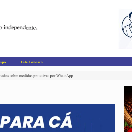
empo
Fale Conosco
imados sobre medidas protetivas por WhatsApp