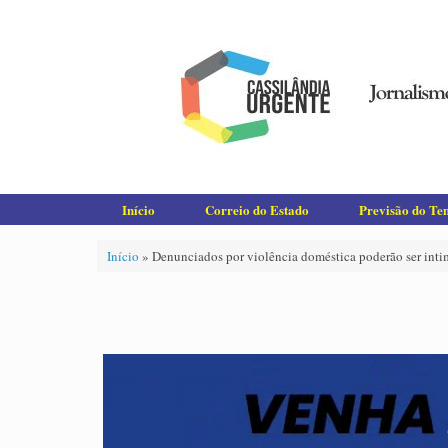
Skip
to
content
Início
Correio do Estado
Previsão do T
Início
»
Denunciados por violência doméstica poderão ser int