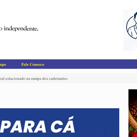
empo
Fale Conosco
pal estacionado na rampa dos cadeirantes