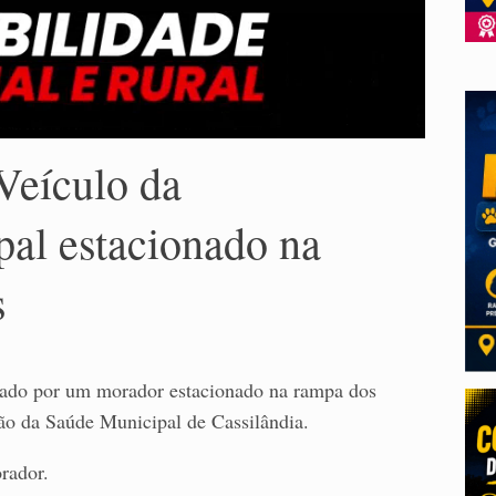
Veículo da
pal estacionado na
s
grado por um morador estacionado na rampa dos
ão da Saúde Municipal de Cassilândia.
orador.