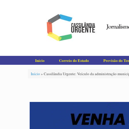
Skip
to
content
Início
Correio do Estado
Previsão do T
Início
»
Cassilândia Urgente: Veículo da administração munici