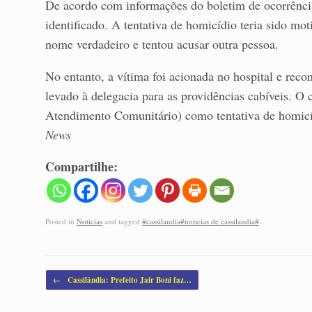
De acordo com informações do boletim de ocorrência,
identificado. A tentativa de homicídio teria sido mo
nome verdadeiro e tentou acusar outra pessoa.
No entanto, a vítima foi acionada no hospital e recon
levado à delegacia para as providências cabíveis. O 
Atendimento Comunitário) como tentativa de homicíd
News
Compartilhe:
Posted in
Noticias
and tagged
#cassilandia#noticias de cassilandia#
.
Post navigation
←
Cassilândia: Prefeito Jair Boni faz…