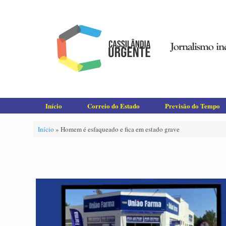
Skip
to
content
Início
Correio do Estado
Previsão do Tempo
Início
»
Homem é esfaqueado e fica em estado grave