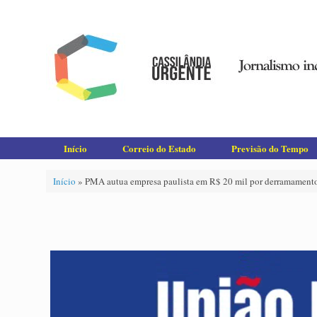
Skip
to
content
Início
Correio do Estado
Previsão do Tempo
Início
»
PMA autua empresa paulista em R$ 20 mil por derramamento 