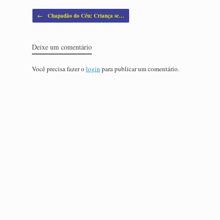
Post navigation
←
Chapadão do Céu: Criança se…
Deixe um comentário
Você precisa fazer o
login
para publicar um comentário.