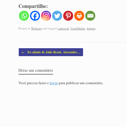
Compartilhe:
Posted in
Noticias
and tagged
carnaval
,
Cassilândia
,
humor
.
Post navigation
←
Ex-aliado de Julio Brant, Alexandre…
Deixe um comentário
Você precisa fazer o
login
para publicar um comentário.