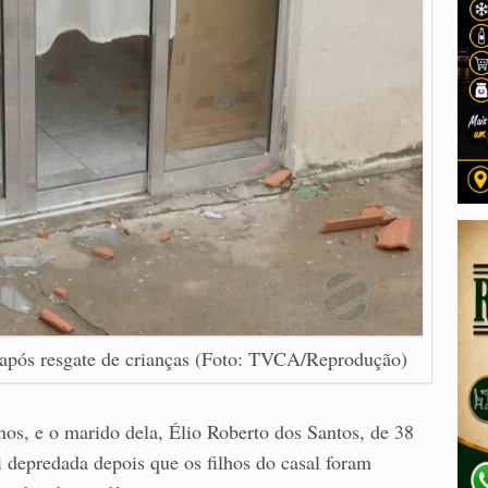
 após resgate de crianças (Foto: TVCA/Reprodução)
nos, e o marido dela, Élio Roberto dos Santos, de 38
 depredada depois que os filhos do casal foram