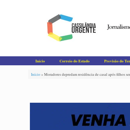
Skip
to
content
Início
Correio do Estado
Previsão do T
Início
»
Moradores depredam residência de casal após filhos s