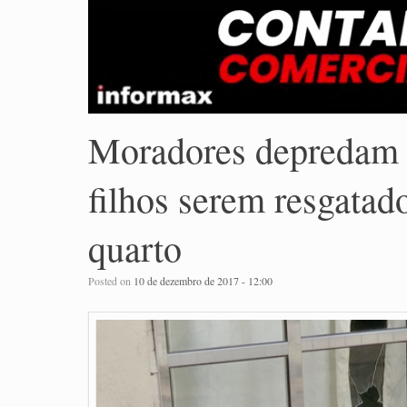
Moradores depredam r
filhos serem resgata
quarto
Posted on
10 de dezembro de 2017 - 12:00