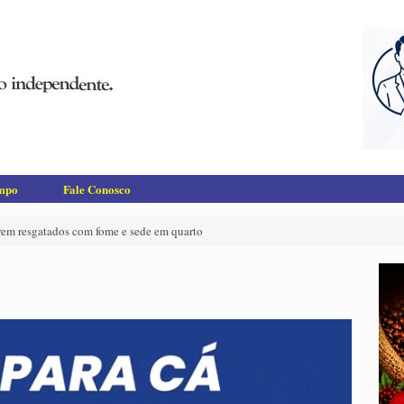
empo
Fale Conosco
erem resgatados com fome e sede em quarto