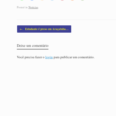
Posted in
Noticias
.
Post navigation
←
Estudante é preso em Araçatuba…
Deixe um comentário
Você precisa fazer o
login
para publicar um comentário.