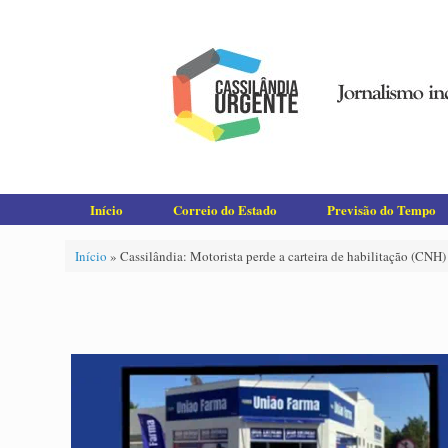
Skip
to
content
Início
Correio do Estado
Previsão do Tempo
Início
»
Cassilândia: Motorista perde a carteira de habilitação (CNH)