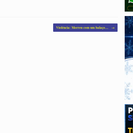
Violência: Morreu com um balaço…
→