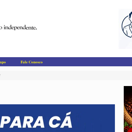
empo
Fale Conosco
F