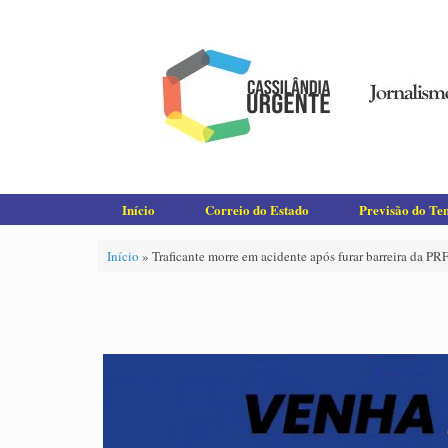
Skip
to
content
Início
Correio do Estado
Previsão do T
Início
»
Traficante morre em acidente após furar barreira da PR