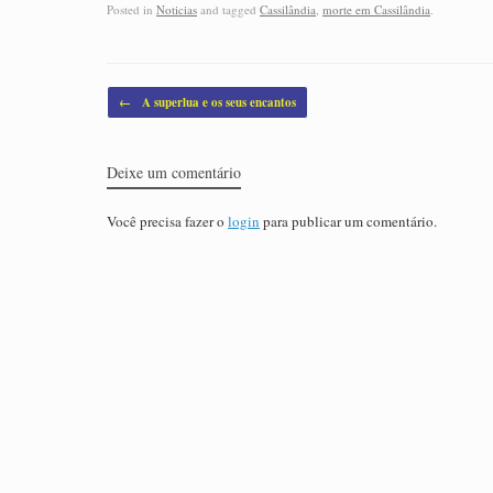
Posted in
Noticias
and tagged
Cassilândia
,
morte em Cassilândia
.
Post navigation
←
A superlua e os seus encantos
Deixe um comentário
Você precisa fazer o
login
para publicar um comentário.