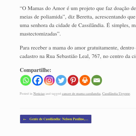
“O Mamas do Amor é um projeto que faz doação de pr
meias de poliamida”, diz Beretta, acrescentando que
uma senhora da cidade de Cassilândia. É simples, 
mastectomizadas”.
Para receber a mama do amor gratuitamente, dentro 
cadastro na Rua Sebastião Leal, 767, no centro da c
Compartilhe:
Posted in
Noticias
and tagged
cancer de mama cassilandia
,
Cassilândia Urgente
.
Post navigation
←
Gente de Cassilândia: Nelson Paulino,…