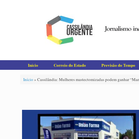
Skip
to
content
Início
Correio do Estado
Previsão do Tempo
Início
»
Cassilândia: Mulheres mastectomizadas podem ganhar “Ma