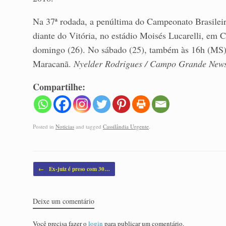
Na 37ª rodada, a penúltima do Campeonato Brasileiro
diante do Vitória, no estádio Moisés Lucarelli, em
domingo (26). No sábado (25), também às 16h (MS)
Maracanã.
Nyelder Rodrigues / Campo Grande New
Compartilhe:
Posted in
Noticias
and tagged
Cassilândia Urgente
.
Post navigation
←
Ex-juiz é preso com 30…
Deixe um comentário
Você precisa fazer o
login
para publicar um comentário.