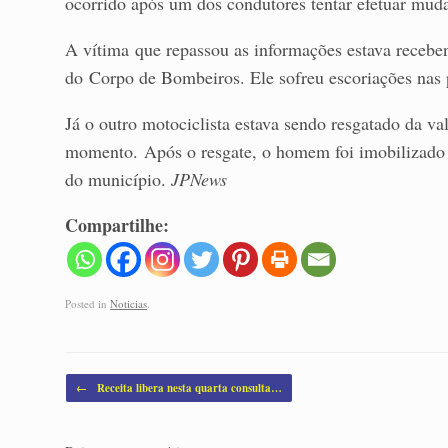
ocorrido após um dos condutores tentar efetuar muda
A vítima que repassou as informações estava recebe
do Corpo de Bombeiros. Ele sofreu escoriações nas 
Já o outro motociclista estava sendo resgatado da va
momento. Após o resgate, o homem foi imobilizado 
do município.
JPNews
Compartilhe:
Posted in
Noticias
.
Post navigation
←
Receita libera nesta quarta consulta…