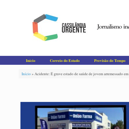
Skip
to
content
Início
Correio do Estado
Previsão do Tempo
Início
»
Acidente: É grave estado de saúde de jovem arremessado em