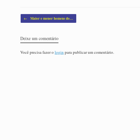
Post navigation
←
Maior e menor homens do…
Deixe um comentário
Você precisa fazer o
login
para publicar um comentário.