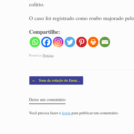
colírio.
O caso foi registrado como roubo majorado pel
Compartilhe:
Posted in
Noticias
.
Post navigation
←
Tema da redação do Enem…
Deixe um comentário
Você precisa fazer o
login
para publicar um comentário.