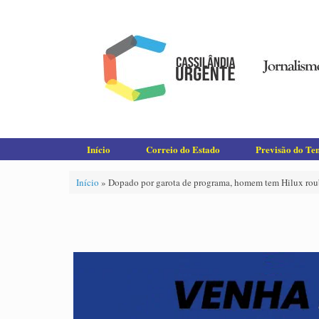
Skip
to
content
Início
Correio do Estado
Previsão do T
Início
»
Dopado por garota de programa, homem tem Hilux rou