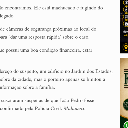
não encontramos. Ele está machucado e fugindo do
elegado.
s de câmeras de segurança próximas ao local do
para ‘dar uma resposta rápida’ sobre o caso.
que possui uma boa condição financeira, estar
reço do suspeito, um edifício no Jardim dos Estados,
obre da cidade, mas o porteiro apenas se limitou a
nformação sobre a família.
s suscitaram suspeitas de que João Pedro fosse
 confirmado pela Polícia Civil.
Midiamax