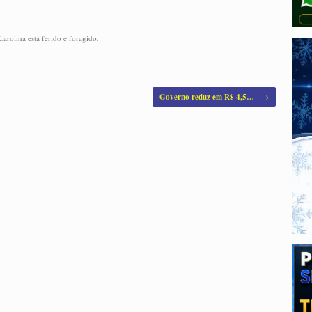
arolina está ferido e foragido
.
Governo reduz em R$ 4,5…
→