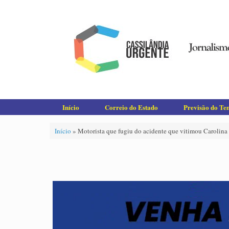
Skip
to
content
Início
Correio do Estado
Previsão do T
Início
»
Motorista que fugiu do acidente que vitimou Carolina e