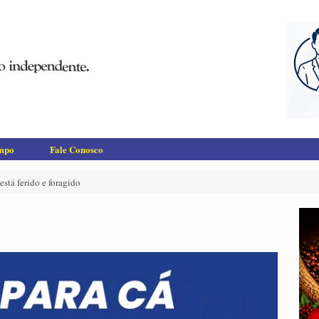
empo
Fale Conosco
stá ferido e foragido