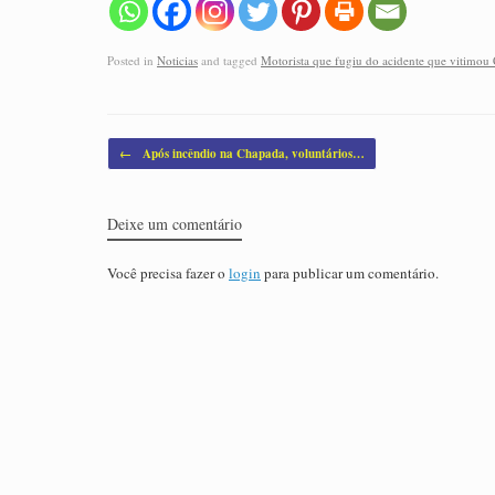
Posted in
Noticias
and tagged
Motorista que fugiu do acidente que vitimou C
Post navigation
←
Após incêndio na Chapada, voluntários…
Deixe um comentário
Você precisa fazer o
login
para publicar um comentário.