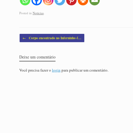
Posted in
Noticias
.
Post navigation
←
Corpo encontrado no Inferninho é…
Deixe um comentário
Você precisa fazer o
login
para publicar um comentário.