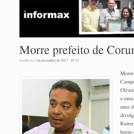
Morre prefeito de Cor
Posted on
1 de novembro de 2017 - 07:33
Morreu
Campo
Olivei
a uma 
uma di
divulg
Ruiter
horas 